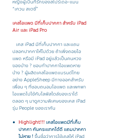
หญิงผู้เป็นที่รักของสไปร์เดอ-แมน
“เกวน สเตซี่”
เคสไอแพด มีที่เก็บปากกา สำหรับ iPad
Air และ iPad Pro
เคส iPad มีที่เก็บปากกา และแถม
ปลอกปากกาให้ไปด้วย ถ้าเพิ่งถอยไอ
แพด หรือมี iPad อยู่แล้วเป็นคนหวง
ของบ้าง ? ชอบทำปากกาไอแพดหาย
บ้าง ? ผู้ผลิตเคสไอแพดแบรนด์ไทย
อย่าง AppleSheep มีทางออกสำหรับ
เพื่อน ๆ ที่ชอบถนอมไอแพด และพกพา
ไอแพดไปใช้กับไลฟ์สไตล์ของเราได้
ตลอด ๆ มาดูความพิเศษของเคส iPad
รุ่น People ของเรากัน
Highlight!!!
เคสไอแพดมีที่เก็บ
ปากกา กันกระแทกได้ดี แถมปากกา
ไม่หาย !
ขึ้นชื่อว่าการใช้เคสให้ iPad