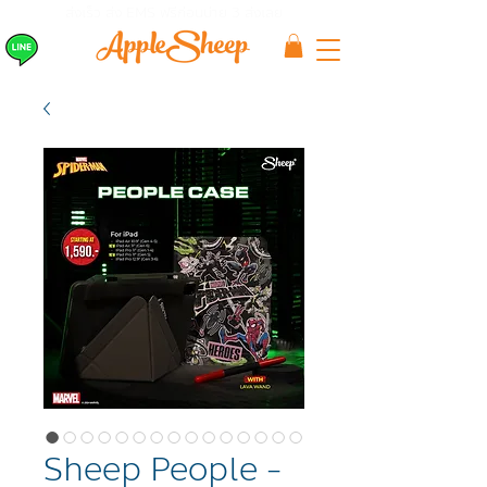
ส่งเร็ว ส่ง EMS
ฟรีก่อนบ่าย 3 ส่งเลย
Sheep People -