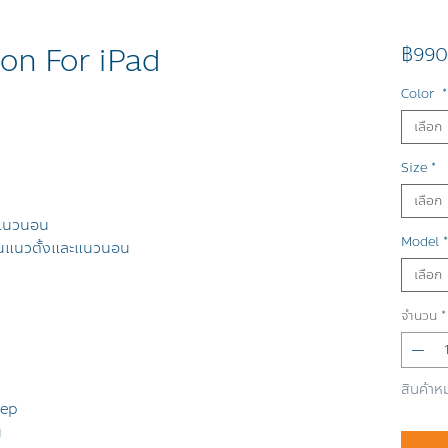
ion For iPad
฿990
Color
*
เลือก
Size
*
เลือก
ในแนวนอน
Model
*
บในแนวตั้งและแนวนอน
เลือก
จำนวน
*
สินค้าห
eep
น