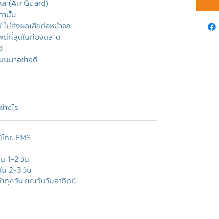
คส (Air Guard)
านั้น
่ ไม่ส่งผลเสียต่อหน้าจอ
ีที่สุดในท้องตลาด
ี
บบมาอย่างดี
อย่างไร
ย์ไทย EMS
ใน 1-2 วัน
ยใน 2-3 วัน
าทุกวัน ยกเว้นวันอาทิตย์