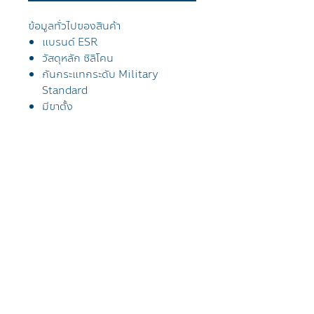
ข้อมูลทั่วไปของสินค้า
แบรนด์ ESR
วัสดุหลัก ซิลิโคน
กันกระแทกระดับ
Military
Standard
มีขาตั้ง
การจัดส่งสินค้า
จัดส่งฟรีทั่วประเทศไทย โดยไปรษณีย์
ไทย EMS
ลูกค้าที่อยู่กรุงเทพจะได้รับสินค้าภายใน
1-2 วัน
Tel
021019999
/ Line @applesheep
ลูกค้าที่อยู่ต่างจังหวัดได้รับสินค้าภายใน
เจอพวกเราได้ที่
Blog
2-3 วัน ตัดรอบบ่าย 3 โมงของทุกวัน
The Mall Lifestore Bangkapi ชั้น G
เรื่องราวของเรา
ส่งสินค้าทุกวัน ยกเว้นวันอาทิตย์
Ceทtral Ladprao ชั้น 2
วิธีการชำระเงิน
Central World ชั้น 4
วิธีการส่งสินค้า
Central หาดใหญ่ ชั้น 3
นโยบายการคืนเงิน
Mega บางนา ชั้น 2
นโยบายความเป็น