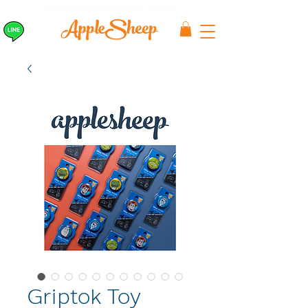
ส่งเร็ว ส่ง EMS
ฟรีก่อนบ่าย 3 ส่งเลย
Griptok Toy