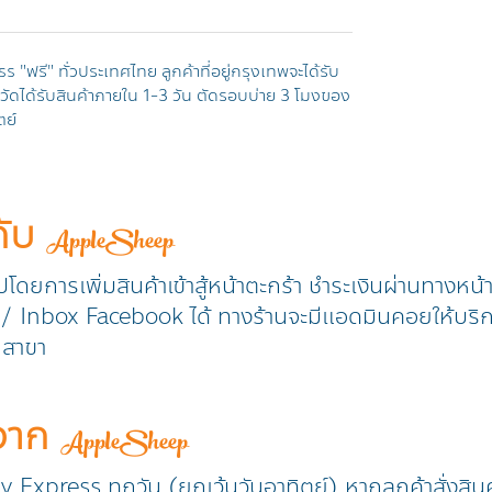
ss "
ฟรี" ทั่วประเทศไทย ลูกค้าที่อยู่กรุงเทพจะได้รับ
งหวัดได้รับสินค้าภายใน
1-3
วัน ตัดรอบบ่าย
3
โมงของ
ตย์
กับ
AppleSheep
วปโดยการเพิ่มสินค้าเข้าสู้หน้าตะกร้า ชำระเงินผ่านทางหน
ine / Inbox Facebook ได้ ทางร้านจะมีแอดมินคอยให้บริ
ุกสาขา
าจาก
AppleSheep
ry Express ทุกวัน (ยกเว้นวันอาทิตย์) หากลูกค้าสั่งสิน