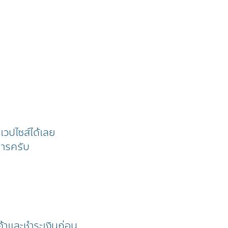
้าเวปไซส์ได้เลย
การครับ
ค้าและชำระเงินก่อน