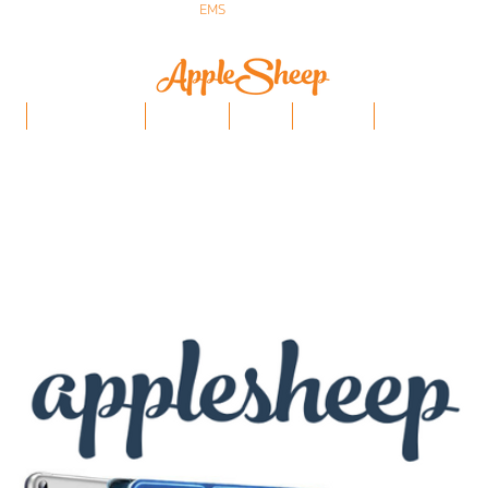
ส่งเร็ว ส่ง
EMS
ฟรีก่อนบ่าย 3 ส่งเลย
ป๋า
iPhone/Samsung
ฟิล์มกันรอย
Stylus
Keyboard
อุปกรณ์ Apple Penci