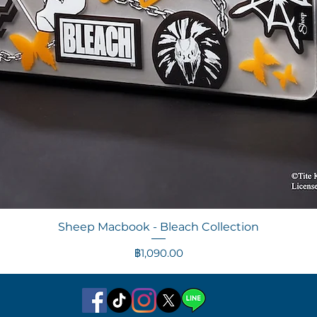
ดูข้อมูลด่วน
Sheep Macbook - Bleach Collection
ราคา
฿1,090.00