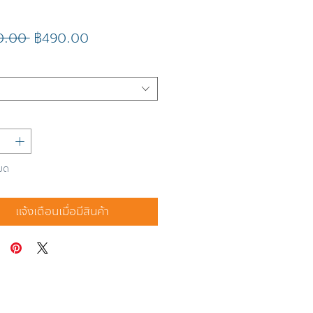
ราคา
ราคา
0.00 
฿490.00
ปกติ
ขาย
ลด
มด
แจ้งเตือนเมื่อมีสินค้า