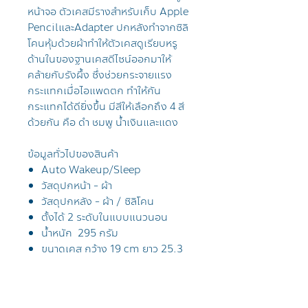
หน้าจอ ตัวเคสมีรางสำหรับเก็บ Apple
PencilและAdapter ปกหลังทำจากซิลิ
โคนหุ้มด้วยผ้าทำให้ตัวเคสดูเรียบหรู
ด้านในของฐานเคสดีไซน์ออกมาให้
คล้ายกับรังผึ้ง ซึ่งช่วยกระจายแรง
กระแทกเมื่อไอแพดตก ทำให้กัน
กระแทกได้ดียิ่งขึ้น มีสีให้เลือกถึง 4 สี
ด้วยกัน คือ ดำ ชมพู น้ำเงินและแดง
ข้อมูลทั่วไปของสินค้า
Auto Wakeup/Sleep
วัสดุปกหน้า - ผ้า
วัสดุปกหลัง - ผ้า / ซิลิโคน
ตั้งได้ 2 ระดับในแบบแนวนอน
น้ำหนัก 295 กรัม
ขนาดเคส กว้าง 19 cm ยาว 25.3
cm หนา 1.5 cm
กันกระแทกระดับ ปานกลาง