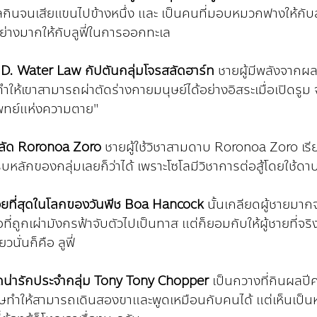
ลกินจนเสียแขนไปข้างหนึ่ง และ เป็นคนที่มอบหมวกฟางให้กับลูฟ
่างมากให้กับลูฟี่ในการออกทะเล 
 D. Water Law กัปตันกลุ่มโจรสลัดฮาร์ท
 ชายผู้มีพลังจากผล 
่ทำให้เขาสามารถผ่าตัดร่างกายมนุษย์ได้อย่างอิสระเมื่อเปิดร
แพทย์แห่งความตาย" 
สลัด Roronoa Zoro 
ชายผู้ใช้วิชาสามดาบ Roronoa Zoro เรียก
รบหลักของกลุ่มเลยก็ว่าได้ เพราะโซโลมีวิชาการต่อสู้โดยใช้ดาบ
่สวยที่สุดในโลกของวันพีช Boa Hancock
 นั้นเกลียดผู้ชายมา
ี่ถูกเผ่ามังกรฟ้าจับตัวไปเป็นทาส แต่ก็ยอมกับให้ผู้ชายที่จริง
วนั่นก็คือ ลูฟี่
น่ารักประจำกลุ่ม Tony Tony Chopper
 เป็นกวางที่กินผลปี
ษทำให้สามารถเดินสองขาและพูดเหมือนกับคนได้ แต่เห็นเป็น