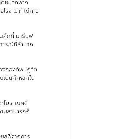
สลัดหมวกฟาง 
จิ เขาก็ได้ก้าว
นศึกที่ มารีนฟ
นการณ์ที่ลำบาก
องกองทัพปฏิวัติ 
ายเป็นกำหลักใน
นักโบราณคดี 
ความสามารถก็
วยลูฟี่จากการ