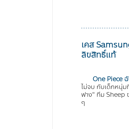
เคส Samsung
ลิขสิทธิ์แท้
One Piece ฉัน
ไม่จบ กับเด็กหนุ่มที
ฟาง" ทีม Sheep ข
ๆ