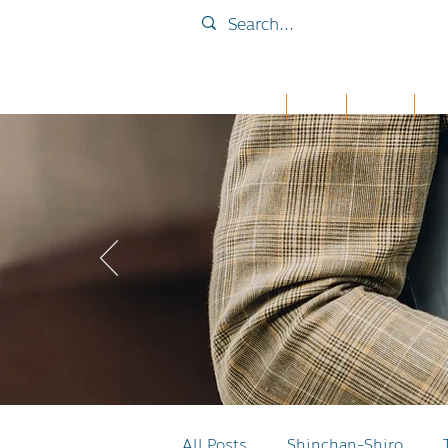
Home
Collab
เคส iPad
กระเ
All Posts
Shinchan-Shiro