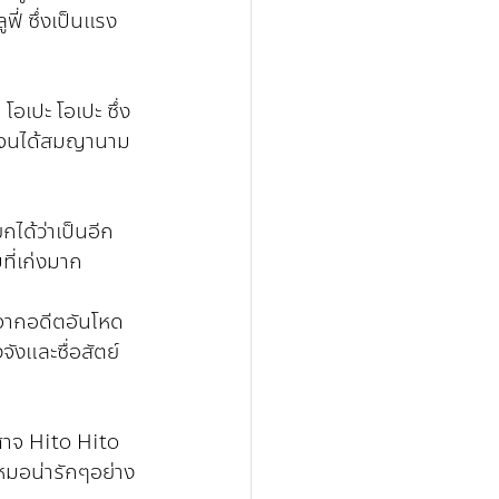
ี่ ซึ่งเป็นแรง
โอเปะ โอเปะ ซึ่ง
ูม จนได้สมญานาม
ได้ว่าเป็นอีก
ที่เก่งมาก
กจากอดีตอันโหด
จังและซื่อสัตย์
ศาจ Hito Hito 
หมอน่ารักๆอย่าง