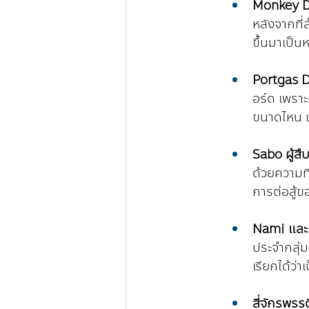
Monkey D. 
หลังจากที
ขึ้นมาเป็นห
Portgas D
อร์ด เพราะ
ขนาดไหน เข
Sabo ผู้ส
ด้วยความที
การต่อสู้ข
Nami และ
ประจำกลุ่
เรียกได้ว่
สี่จักรพรร