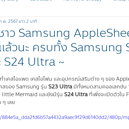
ก.พ. 2567
ยาว 2 นาที
MICKEY AND FRIENDS
Disney Zootopia
SHEEP Pr
งชาว Samsung AppleShee
งแล้วนะ ครบทั้ง Samsung
SHEEP OG
BLEACH
ะ S24 Ultra ~
จากทำเคสไอแพด เคสไอโฟน และอุปกรณ์เสริมต่าง ๆ ของ Apple
เคสของ Samsung รุ่น 
S23 Ultra
 มีทั้งหมดสามคอลเลกชัน 
little Mermaid และยังมีรุ่น 
S24 Ultra
 ที่เพิ่งจะเปิดตัวใ
 ๆ เลย
deo/884e5a_dda2fd6b57a4432a9aec9f29d6140dd2/480p/mp