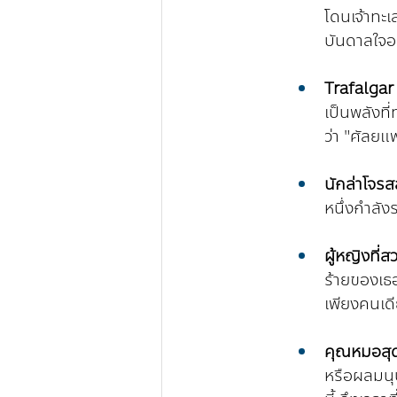
โดนเจ้าทะเ
บันดาลใจอย
Trafalgar
เป็นพลังที
ว่า "ศัลย
นักล่าโจร
หนึ่งกำลัง
ผู้หญิงที
ร้ายของเธอท
เพียงคนเดีย
คุณหมอสุด
หรือผลมนุ