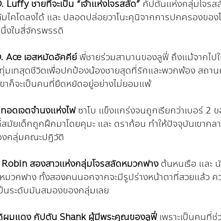
Luffy ชายที่จะเป็น “เจ้าแห่งโจรสลัด”
 กัปตันแห่งกลุ่มโจร
่ล้มไคโดลงได้ และ ปลอดปล่อยวาโนะคุนิจากการปกครองของโอโร
นึ่งในสี่จักรพรรดิ
. Ace เอสหมัดอัคคีย์
 พี่ชายร่วมสาบานของลูฟี่ ถึงแม้จากไปใ
ทุ่มเทสุดชีวิตเพื่อปกป้องน้องชายสุดที่รักและพวกพ้อง สถา
าก็จะเป็นคนที่ยืดหยัดอยู่อย่างไม่ยอมแพ้
ืบทอดเจตจำนงแห่งไฟ 
ซาโบ แข็งแกร่งจนถูกเรียกว่าเบอร์ 2 ข
่สมัยเด็กถูกฝึกมาโดยคุมะ และ ดราก้อน ทำให้ปัจจุบันเขากล
องกลุ่มคณะปฏิวัติ
 Robin สองสาวแห่งกลุ่มโจรสลัดหมวกฟาง
 ต้นหนเรือ และ 
มหมวกฟาง ทั้งสองคนนอกจากจะมีรูปร่างหน้าตาที่สวยแล้ว 
าเป็นระดับมันสมองของกลุ่มเลย
ดิผมแดง กัปตัน Shank ผู้มีพระคุณของลูฟี่
 เพราะเป็นคนที่ช่