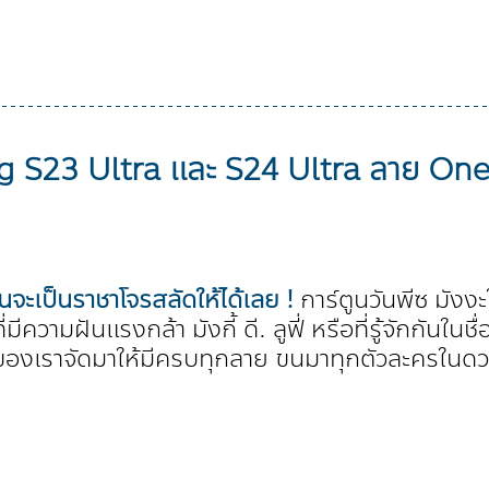
 S23 Ultra และ S24 Ultra ลาย One
จะเป็นราชาโจรสลัดให้ได้เลย ! 
การ์ตูนวันพีซ มังง
่มีความฝันแรงกล้า มังกี้ ดี. ลูฟี่ หรือที่รู้จักกันในชื
องเราจัดมาให้มีครบทุกลาย ขนมาทุกตัวละครในดว