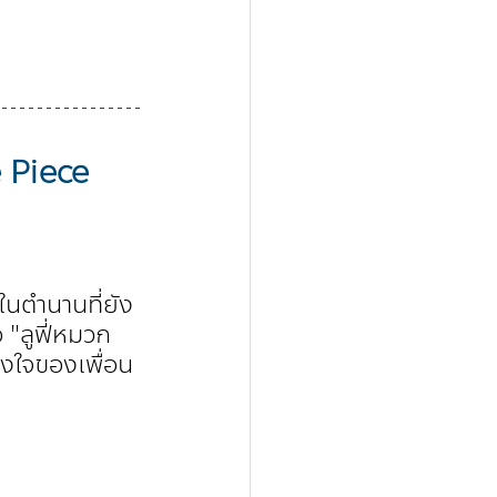
 Piece 
ะในตำนานที่ยัง
่อ "ลูฟี่หมวก
งใจของเพื่อน 