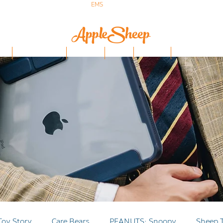
ส่งเร็ว ส่ง
EMS
ฟรีก่อนบ่าย 3 ส่งเลย
ป๋า
iPhone/Samsung
ฟิล์มกันรอย
Stylus
Keyboard
อุปกรณ์ Apple Penci
Toy Story
Care Bears
PEANUTS: Snoopy
Sheep 