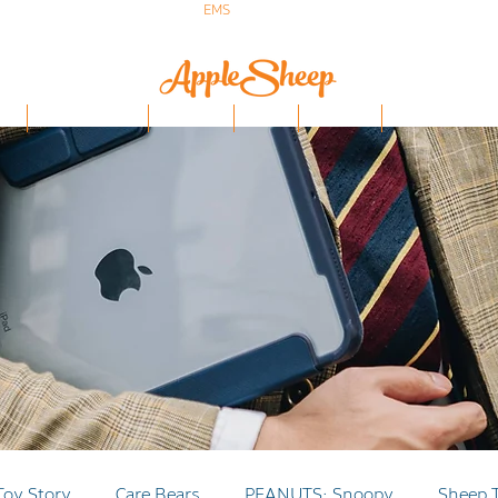
ส่งเร็ว ส่ง
EMS
ฟรีก่อนบ่าย 3 ส่งเลย
ป๋า
iPhone/Samsung
ฟิล์มกันรอย
Stylus
Keyboard
อุปกรณ์ Apple Penci
Toy Story
Care Bears
PEANUTS: Snoopy
Sheep 