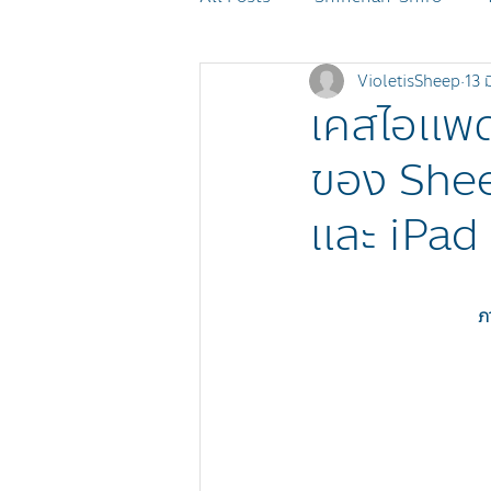
VioletisSheep
13 
MOMOREI
Monchhichi
เคสไอแพ
ของ Shee
POKÉMON
SHEEP Events
และ iPad
ภ