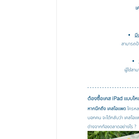
เ
มี
สามารถป้
ผู้ใช้ส
ต้องซื้อเคส iPad แบบไหนถึ
หากนึกถึง เคสไอแพด 
ใ
ครหลา
บอกคน จะโต้กลับว่า เคสไอแ
ต่างจากท้องตลาดอย่างไร ?