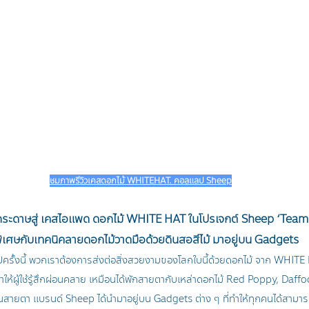
ชมภาพรีวิวเคสดอกไม้ WHITEHAT. คอลแลป Sheep
ะดาษสู่ เคสไอแพด ดอกไม้ WHITE HAT ในโปรเจกต์ Sheep ‘Team
พิเศษกับเทคนิคลายดอกไม้วาดมือด้วยดินสอสีไม้ มาอยู่บน Gadgets 
รั้งนี้ พวกเราต้องการส่งต่อสิ่งสวยงามของโลกใบนี้ด้วยดอกไม้ จาก WHITE 
่ทำให้ผู้ใช้รู้สึกผ่อนคลาย เหมือนได้พักสายตากับเหล่าดอกไม้ Red Poppy, Daff
นสายตา แบรนด์ Sheep ได้นำมาอยู่บน Gadgets ต่าง ๆ ที่ทำให้ทุกคนได้สามารถ