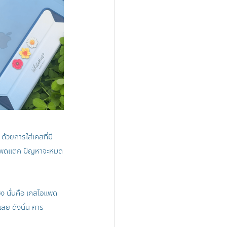
ด้วยการใส่เคสที่มี
ไอแพดแตก ปัญหาจะหมด
ง นั่นคือ เคสไอแพด 
เลย ดังนั้น การ