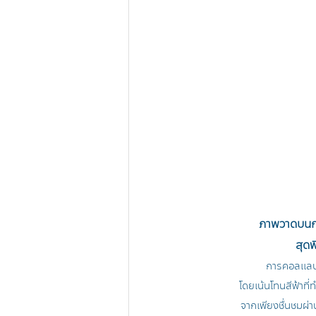
ภาพวาดบนกร
สุด
การคอลแลปค
 โดยเน้นโทนสีฟ้าที
จากเพียงชื่นชมผ่า