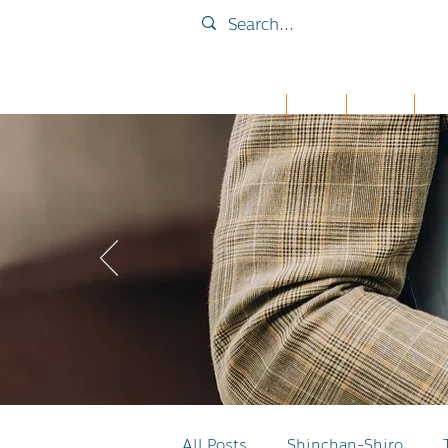
Home
Collab
เคส iPad
กระเ
All Posts
Shinchan-Shiro