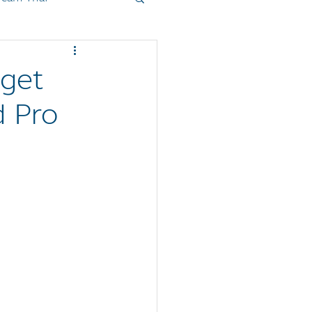
oduct
Sanrio
get
d Pro