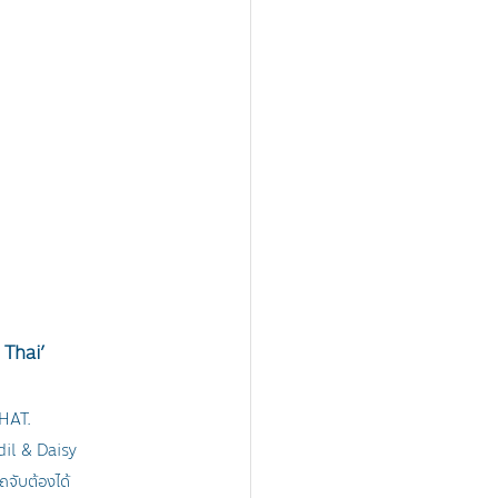
 Thai’
HAT. 
odil & Daisy 
จับต้องได้ 