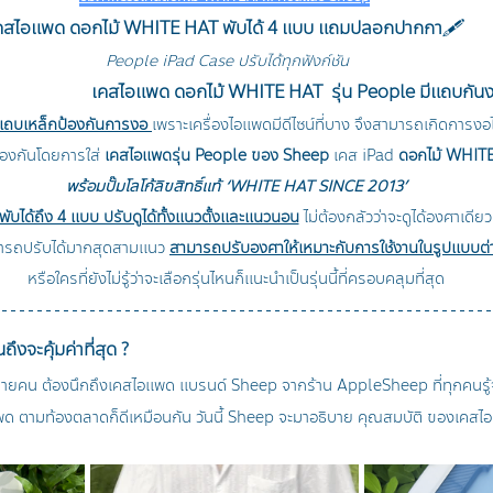
คสไอแพด ดอกไม้ WHITE HAT พับได้ 4 แบบ แถมปลอกปากกา
🖋️
People iPad Case ปรับได้ทุกฟังก์ชัน
เคสไอแพด ดอกไม้ WHITE HAT 
 รุ่น People มีแถบกัน
แถบเหล็กป้องกันการงอ
เพราะเครื่องไอแพดมีดีไซน์ที่บาง จึงสามารถเกิดการงอไ
องกันโดยการใส่ 
เคสไอแพดรุ่น People ของ Sheep 
เคส iPad 
ดอกไม้ WHIT
พร้อมปั๊มโลโก้ลิขสิทธิ์แท้ ‘WHITE HAT SINCE 2013’
พับได้ถึง 4 แบบ ปรับดูได้ทั้งแนวตั้งและแนวนอน
 ไม่ต้องกลัวว่าจะดูได้องศาเดียว
ามารถปรับได้มากสุดสามแนว 
สามารถปรับองศาให้เหมาะกับการใช้งานในรูปแบบต่
หรือใครที่ยังไม่รู้ว่าจะเลือกรุ่นไหนก็แนะนำเป็นรุ่นนี้ที่ครอบคลุมที่สุด
งจะคุ้มค่าที่สุด ?
ยคน ต้องนึกถึงเคสไอแพด แบรนด์ Sheep จากร้าน AppleSheep ที่ทุกคนรู้จั
พด ตามท้องตลาดก็ดีเหมือนกัน วันนี้ Sheep จะมาอธิบาย คุณสมบัติ ของเคสไ