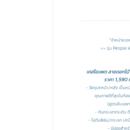
*จำหน่ายเฉพ
>> รุ่น People พ
เคสไอแพด ลายดอกไม้ 
ราคา 1,590 บ
- วัสดุปกหน้า/หลัง เป็น
คุณภาพดีที่สุดในท้อง
(สูตรลับเฉพาะ
- กันกระแทกระดับ ดีเ
- ไม่ดันฟิล์ม/กระจก ปก
- มีช่องสำหร