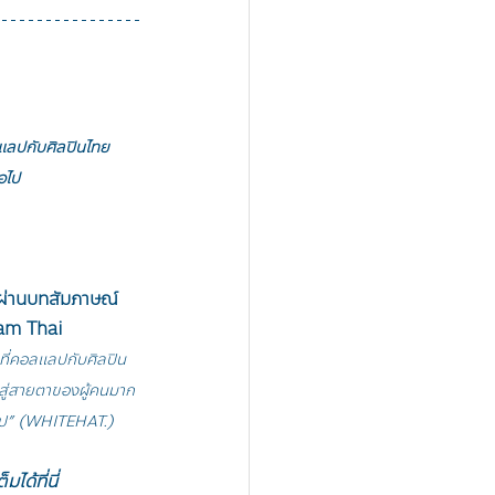
เเลปกับศิลปินไทย
อไป 
 ผ่านบทสัมภาษณ์
eam Thai
่คอลเเลปกับศิลปิน
สู่สายตาของผู้คนมาก
อไป” (WHITEHAT.)
ด้ที่นี่