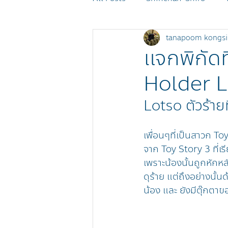
tanapoom kongsi
MOMOREI
Monchhichi
แจกพิกัดที
Holder L
POKÉMON
SHEEP Events
Lotso ตัวร้ายท
เพื่อนๆที่เป็นสาวก Toy
จาก Toy Story 3 ที่เรี
เพราะน้องนั้นถูกหักหล
ดุร้าย แต่ถึงอย่างนั
น้อง และ ยังมีตุ๊กตา