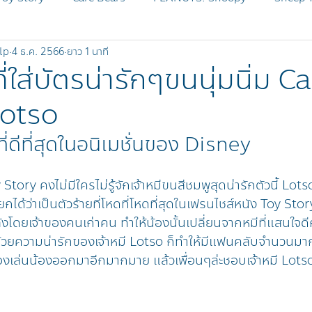
lp
4 ธ.ค. 2566
ยาว 1 นาที
MICKEY AND FRIENDS
Disney Zootopia
SHEEP Pr
่ใส่บัตรน่ารักๆขนนุ่มนิ่ม C
otso
SHEEP OG
BLEACH
ี่ดีที่สุดในอนิเมชั่นของ Disney
 Story คงไม่มีใครไม่รู้จักเจ้าหมีขนสีชมพูสุดน่ารักตัวนี้ Lots
ยกได้ว่าเป็นตัวร้ายที่โหดที่โหดที่สุดในเฟรนไชส์หนัง Toy Story
ังโดยเจ้าของคนเก่าคน ทำให้น้องนั้นเปลี่ยนจากหมีที่แสนใจดี
้นด้วยความน่ารักของเจ้าหมี Lotso ก็ทำให้มีแฟนคลับจำนวนมา
ของเล่นน้องออกมาอีกมากมาย แล้วเพื่อนๆล่ะชอบเจ้าหมี Lotso 