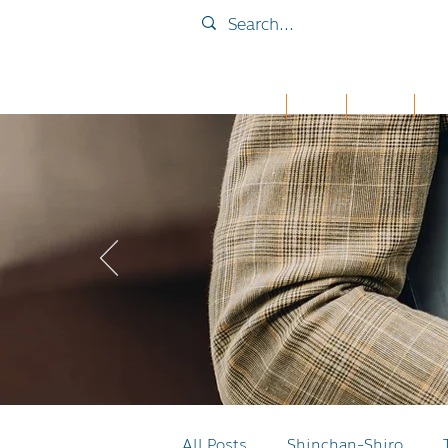
Home
Collab
เคส iPad
กระเ
All Posts
Shinchan-Shiro