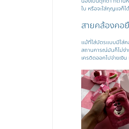
น้องเป็นตุ๊กตา ที่ด้
ใบ หรือจะใส่กุญแจก็
สายคล้องคอยื
แม้ที่ใส่บัตรแบบมีใส
สถานการณ์มันก็ไม่ง่า
เครดิตออกไปจ่ายเงิน