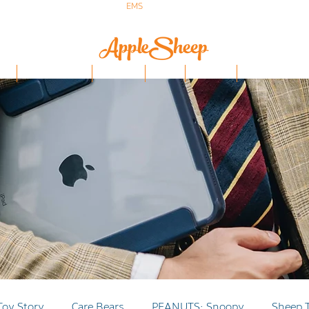
ส่งเร็ว ส่ง
EMS
ฟรีก่อนบ่าย 3 ส่งเลย
ป๋า
iPhone/Samsung
ฟิล์มกันรอย
Stylus
Keyboard
อุปกรณ์ Apple Penci
Toy Story
Care Bears
PEANUTS: Snoopy
Sheep 