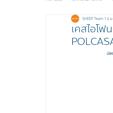
SHEEP Team
1 มิ.ย
MOMOREI
Monchhichi
เคสไอโฟน
POLCASAN
POKÉMON
SHEEP Events
ปลด