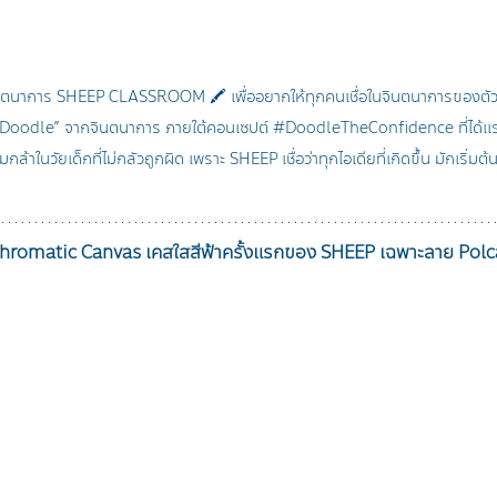
นตนาการ SHEEP CLASSROOM 🖍️ เพื่ออยากให้ทุกคนเชื่อในจินตนาการของตัวเอ
Doodle” จากจินตนาการ ภายใต้คอนเซปต์ 
#DoodleTheConfidence
 ที่ได
ล้าในวัยเด็กที่ไม่กลัวถูกผิด เพราะ SHEEP เชื่อว่าทุกไอเดียที่เกิดขึ้น มักเริ่ม
romatic Canvas เคสใสสีฟ้าครั้งแรกของ SHEEP เฉพาะลาย Pol