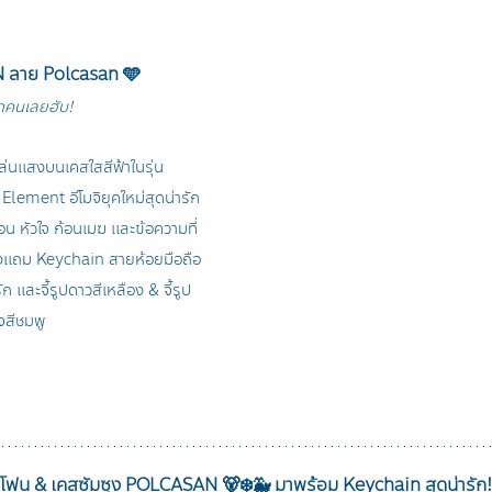
 ลาย Polcasan 🩵
ู้กคนเลยฮับ!
่นแสงบนเคสใสสีฟ้าในรุ่น 
ement อีโมจิยุคใหม่สุดน่ารัก
ือน หัวใจ ก้อนเมฆ และข้อความที่
งแถม Keychain สายห้อยมือถือ
ก และจี้รูปดาวสีเหลือง & จี้รูป
ใจสีชมพู
โฟน & เคสซัมซุง POLCASAN 🐻‍❄️🐳 มาพร้อม Keychain สุดน่ารัก!