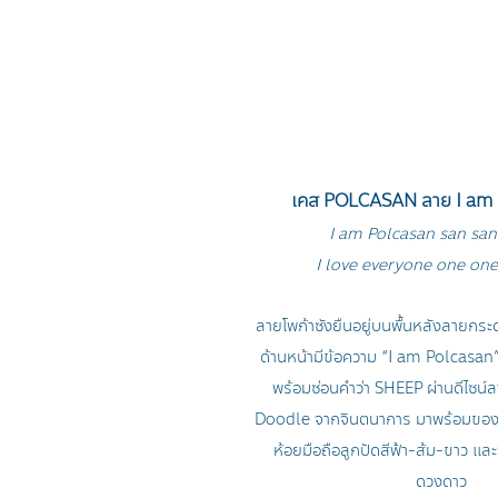
เคส POLCASAN ลาย I am 
I am Polcasan san san
I love everyone one on
ลายโพก้าซังยืนอยู่บนพื้นหลังลายก
ด้านหน้ามีข้อความ “I am Polcasan”
พร้อมซ่อนคำว่า SHEEP ผ่านดีไซน์ล
Doodle จากจินตนาการ มาพร้อมขอ
ห้อยมือถือลูกปัดสีฟ้า-ส้ม-ขาว และ
ดวงดาว 