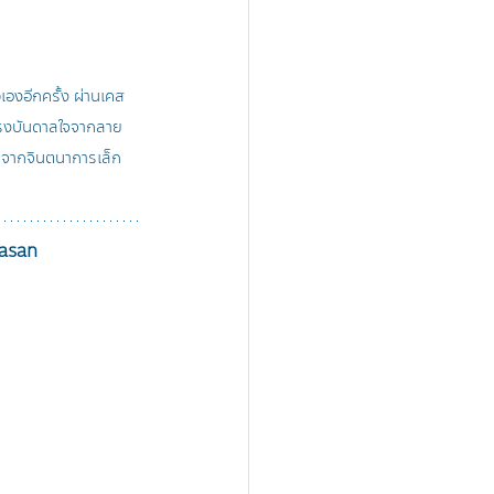
งอีกครั้ง ผ่านเคส 
้แรงบันดาลใจจากลาย
ต้นจากจินตนาการเล็ก 
casan