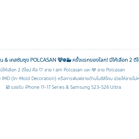
น & เคสซัมซุง POLCASAN 🐻‍❄️🐳 ครั้งแรกของโลก! มีให้เลือก 2 ดีไ
มีให้เลือก 2 ดีไซน์ คือ 🤍 ลาย I am Polcasan และ 🩵 ลาย Polcasan 
 IMD (In-Mold Decoration) หรือการพิมพ์ลายด้านในซิลิโคน ช่วยให้ลายไม่
☑️ รองรับ iPhone 11-17 Series & Samsung S23-S26 Ultra