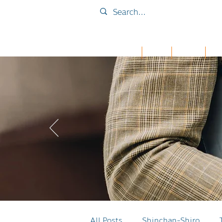
Home
Collab
เคส iPad
กระเ
All Posts
Shinchan-Shiro