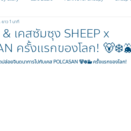
.
ยาว 1 นาที
MICKEY AND FRIENDS
Disney Zootopia
SHEEP Pr
 & เคสซัมซุง SHEEP x
 ครั้งแรกของโลก! 🐻‍❄️
SHEEP OG
BLEACH
ปล่อยจินตนาการไปกับเคส POLCASAN 🐻‍❄️🐳 ครั้งแรกของโลก!