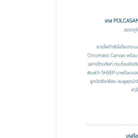
เคส POLCASAN
ซังรักท
ลายโพก้าซังโฮโลแกรมเล
Chromatic Canvas พร้อม El
อย่างโทรศัพท์ กระดิ่งแจ้งเต
พิมพ์ว่า SHEEP มาพร้อมขอ
ลูกปัดสีเหลือง-ชมพูสุดน่ารั
หัว
เคสไอ