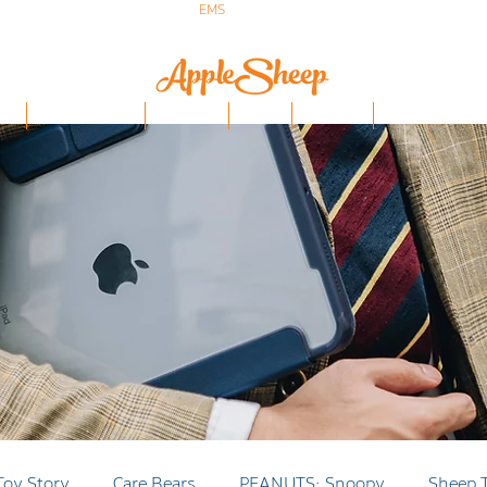
ส่งเร็ว ส่ง
EMS
ฟรีก่อนบ่าย 3 ส่งเลย
ป๋า
iPhone/Samsung
ฟิล์มกันรอย
Stylus
Keyboard
อุปกรณ์ Apple Penci
Toy Story
Care Bears
PEANUTS: Snoopy
Sheep 