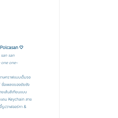
Polcasan 🤍
 san san
e one one~
ระดาษกราฟแบบเต็มจอ 
 ชื่อเพลงของยัยซัง 
ายเส้นสีเทียนแบบ 
งแถม Keychain สาย
จี้รูปวาฬออร์กา & 