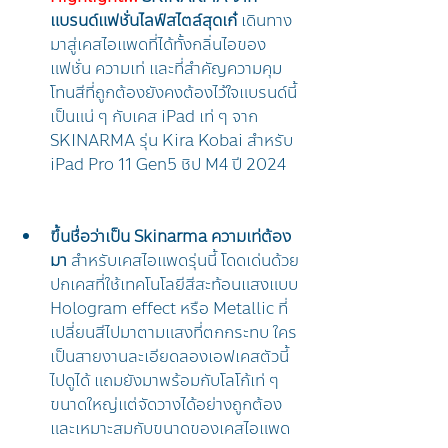
แบรนด์แฟชั่นไลฟ์สไตล์สุดเก๋
 เดินทาง
มาสู่เคสไอแพดที่ได้ทั้งกลิ่นไอของ
แฟชั่น ความเท่ และที่สำคัญความคุม
โทนสีที่ถูกต้องยังคงต้องไว้ใจแบรนด์นี้
เป็นแน่ ๆ กับเคส iPad เท่ ๆ จาก 
SKINARMA รุ่น Kira Kobai สำหรับ 
iPad Pro 11 Gen5 ชิป M4 ปี 2024
ขึ้นชื่อว่าเป็น Skinarma ความเท่ต้อง
มา
 สำหรับเคสไอแพดรุ่นนี้ โดดเด่นด้วย
ปกเคสที่ใช้เทคโนโลยีสีสะท้อนแสงแบบ 
Hologram effect หรือ Metallic ที่
เปลี่ยนสีไปมาตามแสงที่ตกกระทบ ใคร
เป็นสายงานละเอียดลองเอฟเคสตัวนี้
ไปดูได้ แถมยังมาพร้อมกับโลโก้เท่ ๆ 
ขนาดใหญ่แต่จัดวางได้อย่างถูกต้อง
และเหมาะสมกับขนาดของเคสไอแพด