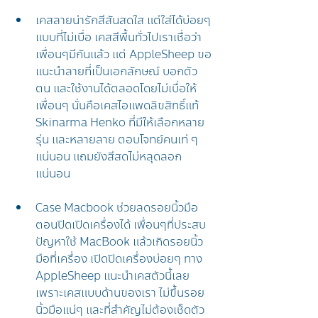
เคสลายน่ารักสีสันสดใส แต่ใส่ได้บ่อยๆ
แบบที่ไม่เบื่อ เคสสีพื้นทั่วไปเราเชื่อว่า
เพื่อนๆมีกันแล้ว แต่ AppleSheep ขอ
แนะนำลายที่เป็นเอกลักษณ์ บอกตัว
ตน และใช้งานได้ตลอดโดยไม่เบื่อให้
เพื่อนๆ นั่นคือเคสไอแพดลิขสิทธิ์แท้ 
Skinarma Henko ที่มีให้เลือกหลาย
รุ่น และหลายลาย ตอบโจทย์คนเท่ ๆ 
แน่นอน แถมยังสีสดไม่หลุดลอก
แน่นอน
Case Macbook ช่วยลดรอยนิ้วมือ
ตอนปิดเปิดเครื่องได้ เพื่อนๆที่ประสบ
ปัญหาใช้ MacBook แล้วเกิดรอยนิ้ว
มือที่เครื่อง เปิดปิดเครื่องบ่อยๆ ทาง 
AppleSheep แนะนำเคสตัวนี้เลย 
เพราะเคสแบบด้านของเรา ไม่ขึ้นรอย
นิ้วมือแน่ๆ และที่สำคัญไม่ต้องเช็ดตัว