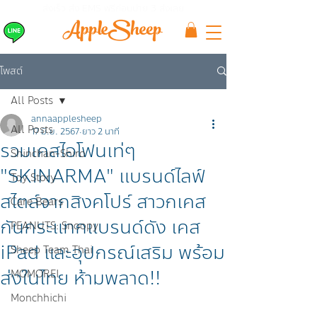
ส่งเร็ว ส่ง EMS
ฟรีก่อนบ่าย 3 ส่งเลย
โพสต์
All Posts
annaapplesheep
All Posts
17 มิ.ย. 2567
ยาว 2 นาที
รวมเคสไอโฟนเท่ๆ
Shinchan-Shiro
"SKINARMA" แบรนด์ไลฟ์
Toy Story
สไตล์จากสิงคโปร์ สาวกเคส
Care Bears
กันกระแทกแบรนด์ดัง เคส
PEANUTS: Snoopy
iPad และอุปกรณ์เสริม พร้อม
Sheep Team Thai
ส่งในไทย ห้ามพลาด!!
MOMOREI
Monchhichi