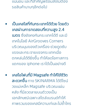
แน่นอน และที่สำคัญพร้อมส่งไม่ต้อง
รอสินค้านานๆอีกต่อไป
เป็นเคสใสที่กันกระแทกได้ด้วย โดยตัว
เคสผ่านการทดสอบที่ความสูง 2.4 
เมตร
 ซึ่งยังคงกันกระแทกได้ดี และมี
เทคโนโลยี AirGrooves Corners 
บริเวณมุมของตัวเครื่อง ช่วยดูดซับ
แรงและกระจายแรงกระแทกเมื่อ
ตกหล่นได้ดียิ่งขึ้น ทำให้ลดโอกาสการ
แตกของ iphone เราได้เป็นอย่างดี
เคสไอโฟนที่มี Magsafe ทำให้ใช้ชีวิต
สะดวกขึ้น
 ทาง SKINARMA ได้ดีไซน์
วงแม่เหล็ก Magsafe บริเวณแผ่น
หลัง ที่มีลวดลายบนตัววงเป็น
เอกลักษณ์เฉพาะสไตล์แบรนด์ทำให้
ภาพรวมของเคสมีความเท่และไม่ซ้ำใคร