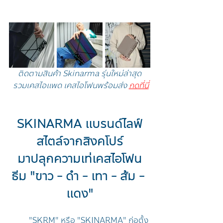
ติดตามสินค้า Skinarma รุ่นใหม่ล่าสุด
 รวมเคสไอแพด เคสไอโฟนพร้อมส่ง 
กดที่นี่
SKINARMA แบรนด์ไลฟ์
สไตล์จากสิงคโปร์
มาปลุกความเท่เคสไอโฟน
ธีม "ขาว - ดำ - เทา - ส้ม - 
แดง"
	"SKRM" หรือ "SKINARMA" ก่อตั้ง