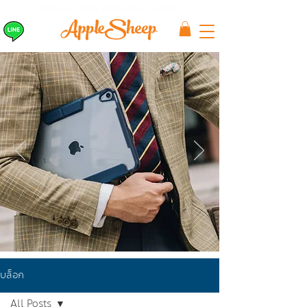
ส่งเร็ว ส่ง EMS
ฟรีก่อนบ่าย 3 ส่งเลย
บล็อก
All Posts