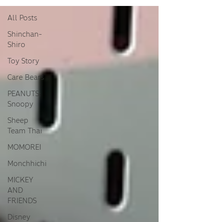
All Posts
Shinchan-
Shiro
Toy Story
Care Bears
PEANUTS:
Snoopy
Sheep
Team Thai
MOMOREI
Monchhichi
MICKEY
AND
FRIENDS
Disney