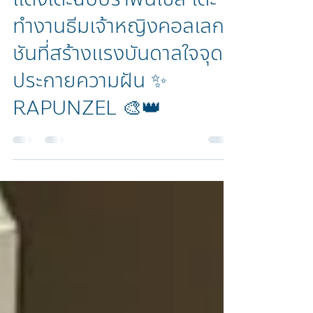
VioletisSheep
แต่งโต๊ะฉบับราพันเซล โต๊ะ
ทำงานธีมเจ้าหญิงคอลเลก
ชันที่สร้างแรงบันดาลใจจุด
ประกายความฝัน ✨
RAPUNZEL 🎨👑