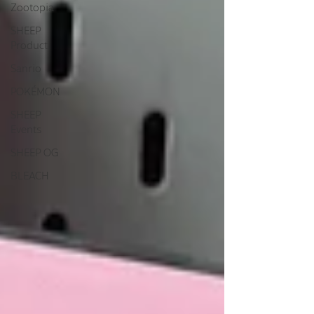
Zootopia
SHEEP
Product
Sanrio
POKÉMON
SHEEP
Events
SHEEP OG
BLEACH