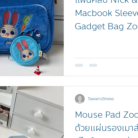
Macbook Sleev
Gadget Bag Zoot
ที่สุด 🦊🐰
TawanisSheep
Mouse Pad Zoot
ด้วยแผ่นรองเมาส