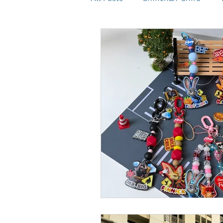
Monchhichi
MICKEY AND
SHEEP Events
SHEEP OG