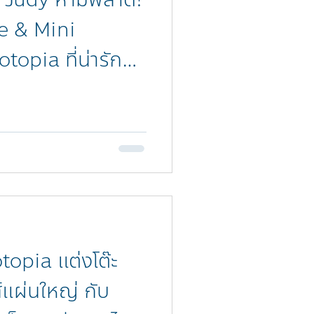
e & Mini
opia ที่น่ารัก
opia แต่งโต๊ะ
์แผ่นใหญ่ กับ