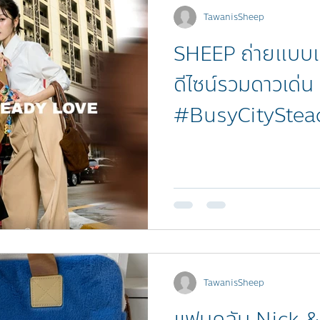
TawanisSheep
SHEEP ถ่ายแบบ
ดีไซน์รวมดาวเด
#BusyCityStead
TawanisSheep
แฟนคลับ Nick &