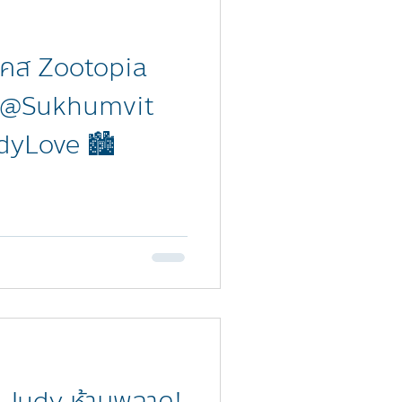
เคส Zootopia
่น @Sukhumvit
yLove 🏙️
 Judy ห้ามพลาด!