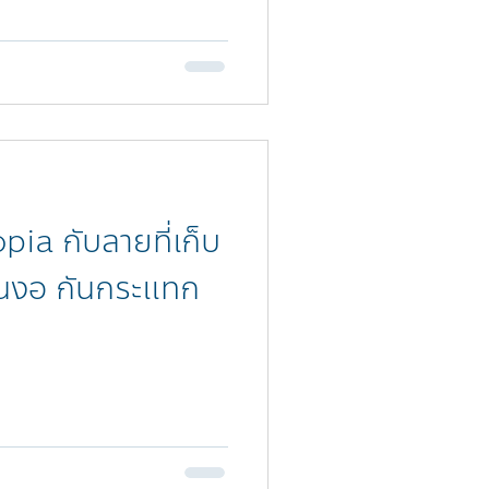
ia กับลายที่เก็บ
กันงอ กันกระแทก