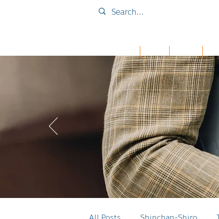
Home
Collab
เคส iPad
กระเ
All Posts
Shinchan-Shiro