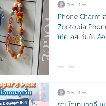
TawanisSheep
Phone Charm สา
Zootopia Phon
ใช้คู่เคส ที่มีให้เ
TawanisSheep
รวมไอเทมสุดจิ้นขอ