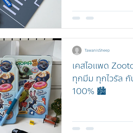
TawanisSheep
เคสไอแพด Zootop
ทุกมีม ทุกไวรัล 
100% 🏙️