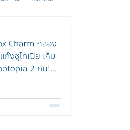
io
POKÉMON
ox Charm กล่อง
แก๊งซูโทเปีย เก็บ
ootopia 2 กัน!