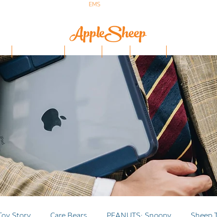
ส่งเร็ว ส่ง
EMS
ฟรีก่อนบ่าย 3 ส่งเลย
ป๋า
iPhone/Samsung
ฟิล์มกันรอย
Stylus
Keyboard
อุปกรณ์ Apple Penci
Toy Story
Care Bears
PEANUTS: Snoopy
Sheep 