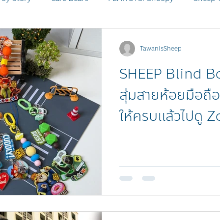
 FRIENDS
Disney Zootopia
SHEEP Product
Sanr
TawanisSheep
SHEEP Blind B
BLEACH
สุ่มสายห้อยมือถือ
ให้ครบแล้วไปดู Z
🏙️