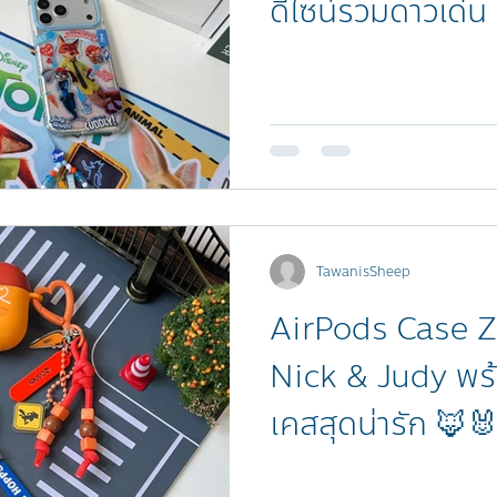
ดีไซน์รวมดาวเด่น 
รัล! 🏙️
TawanisSheep
AirPods Case Zoo
Nick & Judy พร้อ
เคสสุดน่ารัก 🦊