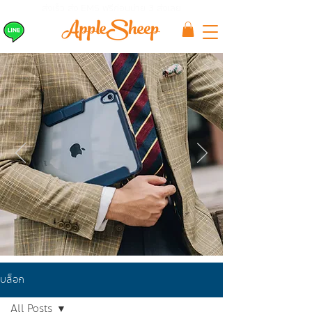
ส่งเร็ว ส่ง EMS
ฟรีก่อนบ่าย 3 ส่งเลย
บล็อก
All Posts