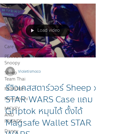
All Posts
Shinchan-
Shiro
Load video
Toy Story
Care Bears
PEANUTS:
Snoopy
Violetismoco
Sheep
Team Thai
รีวิวเคสสตาร์วอร์ Sheep x
MOMOREI
STAR WARS Case แถม
Monchhichi
Griptok หมุนได้ ตั้งได้
MICKEY
AND
Magsafe Wallet STAR
FRIENDS
Disney