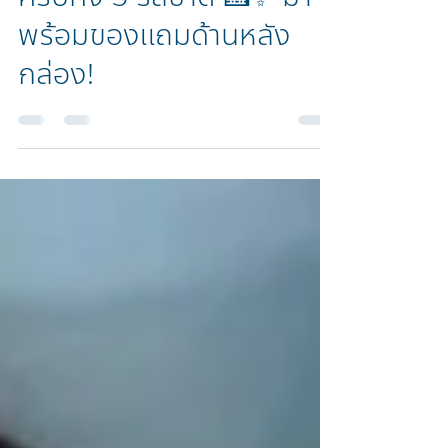
เคส Sanrio พร้อมเสิร์ฟ
ครบทั้ง 5 รสชาติ 🍰✨ มา
พร้อมของแถมด้านหลัง
กล่อง!