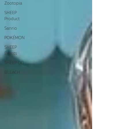
Zootopia
SHEEP
Product
Sanrio
POKÉMON
SHEEP
Events
SHEEP OG
BLEACH