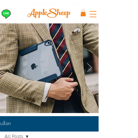
ส่งเร็ว ส่ง EMS
ฟรีก่อนบ่าย 3 ส่งเลย
บล็อก
All Posts