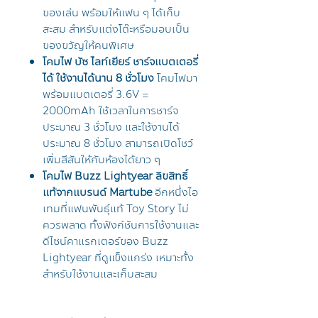
ของเล่น พร้อมให้แฟน ๆ ได้เก็บ
สะสม สำหรับแต่งโต๊ะหรือมอบเป็น
ของขวัญให้คนพิเศษ
โคมไฟ บัซ ไลท์เยียร์ ชาร์จแบตเตอรี่
ได้ ใช้งานได้นาน 8 ชั่วโมง
โคมไฟมา
พร้อมแบตเตอรี่ 3.6V =
2000mAh ใช้เวลาในการชาร์จ
ประมาณ 3 ชั่วโมง และใช้งานได้
ประมาณ 8 ชั่วโมง สามารถเปิดโชว์
เพิ่มสีสันให้กับห้องได้ยาว ๆ
โคมไฟ Buzz Lightyear ลิขสิทธิ์
แท้จากแบรนด์ Martube
อีกหนึ่งไอ
เทมที่แฟนพันธุ์แท้ Toy Story ไม่
ควรพลาด ทั้งฟังก์ชันการใช้งานและ
ดีไซน์คาแรกเตอร์ของ Buzz
Lightyear ที่ดูแข็งแกร่ง เหมาะทั้ง
สำหรับใช้งานและเก็บสะสม