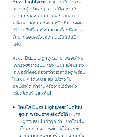
Buzz Lightyear
ของเล่นนักสำรวจ
อวกาศผู้กล้าหาญและแก้ปัญหาเก่ง
จากแก๊งของเล่นใน Toy Story มา
พร้อมลำแสงเลเซอร์และปีกที่กางออก
ได้ โดยสิ่งที่เขาห่วงใยมากที่สุดคือการ
รักษาครอบครัวของเล่นไว้ให้เป็นปึก
แผ่น
ครั้งนี้ Buzz Lightyear มาพร้อมโคม
ไฟกรวยจราจรบนหลัง เป็นเหมือนแสง
เลเซอร์ที่คอยส่องสว่างเวลาต่อสู้ พร้อม
ให้แฟน ๆ ได้เก็บสะสม ไม่ว่าจะใช้
ตกแต่งโต๊ะทำงานหรือวางไว้ข้างหัว
เตียงก็ดูเท่ไม่แพ้กัน!
โคมไฟ Buzz Lightyear ในดีไซน์
สุดเท่ พร้อมฉากหลังตั้งได้
Buzz
Lightyear ในท่าคุกเข่า แบกโคมไฟ
ดีไซน์กรวยจราจรสีแดงไว้บนหลัง
มากับฉากหลังลายเพื่อน ๆ จากแก๊ง