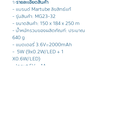
✨
รายละเอียดสินค้า
- แบรนด์ Martube ลิขสิทธ์แท้
- รุ่นสินค้า: MG23-32
- ขนาดสินค้า: 150 x 184 x 250 m
- น้ำหนักรวมของผลิตภัณฑ์: ประมาณ
640 g
- แบตเตอรี่ 3.6V=2000mAh
- 5W (9x0.2W/LED + 1
X0.6W/LED)
- Input 5V = 1A
- เวลาในการชาร์จ ประมาณ 3 ชั่วโมง
- ระยะเวลาการใช้งาน ประมาณ
8 ชั่วโมง
✅ เหมาะสำหรับ
แฟนพันธุ์แท้ Toy Story
สายแต่งห้องแนวการ์ตูน / ของ
สะสม
คนที่มองหาของน่ารักๆ ใช้งานได้
จริง