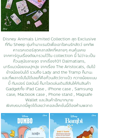
Disney Animals Limited Collection สุด Exclusive
ที่ทีม Sheep ซุ่มทำมาแรมปีเพื่อเอาใจคนรักสัตว์ ยกทัพ
คาแรคเตอร์สุดคลาสสิคที่หลายๆ คนคุ้นเคย
จากการ์ตูนเรื่องดังมารวมไว้ใน collection นี้ ไม่ว่าจะเป็น
ก๊วนสุนัขลายจุด จากเรื่อง101 Dalmatians,
มารีแมวน้อยขนปุกปุย จากเรื่อง The Aristocats, ดัมโบ้
ช้างน้อยบินได้ รวมถึง Lady and the Tramp ก็มานะ
และที่พลาดไปไม่ได้เลยก็คือก๊วนสัตว์ตาแป๋ว กวางน้อยแบม
บี้ ทัมเปอร์ มิสบันนี่ ก็มาโลดเล่นเติมสีสันให้กับสินค้า
Gadget
ทั้ง iPad Case , iPhone case , Samsung
case, Macbook case , Phone stand , Magsafe
Wallet และสินค้าอีกมากมาย
พิเศษขนาดนี้พูดได้เลยว่าคอลเล็คชั่นนี้ต้องห้ามพลาด