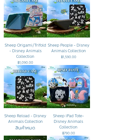
Sheep Origami/Trifold
Sheep People - Disney
- Disney Animals
Animals Collection
Collection
ราคา
฿1,590.00
ราคา
฿1,090.00
Sheep Reload - Disney
Sheep iPad Tote-
Animals Collection
Disney Animals
สินค้าหมด
Collection
ราคา
฿790.00