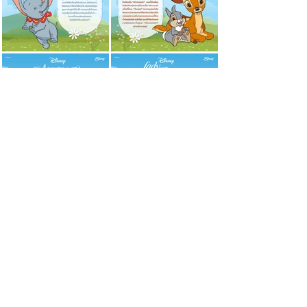
101 Dalmatians “พวกเราต้องมีกันให้ครบนะ”
จากเรื่อง : One Hundred and One Dalmatians