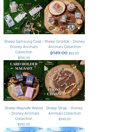
Sheep Samsung Case -
Sheep Griptok - Disney
Disney Animals
Animals Collection
Collection
฿149.00
ราคาปกติ
ราคาขายลด
฿99.00
ราคา
฿790.00
Sheep Magsafe Wallet
Sheep Strap - Disney
- Disney Animals
Animals Collection
Collection
ราคา
฿349.00
ราคา
฿390.00