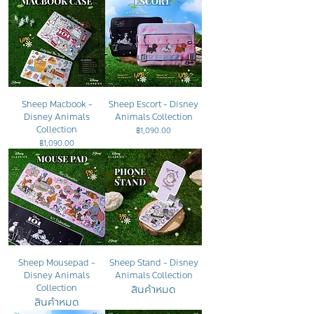
Sheep Macbook -
Sheep Escort - Disney
Disney Animals
Animals Collection
Collection
ราคา
฿1,090.00
ราคา
฿1,090.00
Sheep Mousepad -
Sheep Stand - Disney
Disney Animals
Animals Collection
สินค้าหมด
Collection
สินค้าหมด