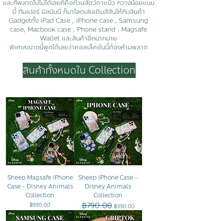
และที่พลาดไปไม่ได้เลยก็คือก๊วนสัตว์ตาแป๋ว กวางน้อยแบม
บี้ ทัมเปอร์ มิสบันนี่ ก็มาโลดเล่นเติมสีสันให้กับสินค้า
Gadget
ทั้ง iPad Case , iPhone case , Samsung
case, Macbook case , Phone stand , Magsafe
Wallet และสินค้าอีกมากมาย
พิเศษขนาดนี้พูดได้เลยว่าคอลเล็คชั่นนี้ต้องห้ามพลาด
สินค้าทั้งหมดใน Collection
Sheep Magsafe iPhone
Sheep iPhone Case -
Case - Disney Animals
Disney Animals
Collection
Collection
฿790.00
ราคา
ราคาปกติ
ราคาขายลด
฿990.00
฿390.00